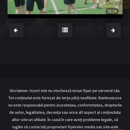
BL Japonia
BL Taiwan
Bromance / BL China
BL Vietnam
BL Philipine
Cupluri Mixte
LGBTQ+ NON-ASIA
RECOMANDĂRI PROIECTE
ALĂTURĂ-TE
Înregistrează-te
Autentificare
Disclaimer: Acest site nu stochează niciun fișier pe serverul său.
Contul meu
Ieși
Tot conținutul este furnizat de terțe părți neafiliate. RainbowLove
nu este responsabil pentru acuratețea, conformitatea, drepturile
de autor, legalitatea, decența sau orice alt aspect al conținutului
altor site-uri afiliate. În cazul în care aveți probleme legale, vă
rugăm să contactați proprietarii fișierelor media sau site-urile