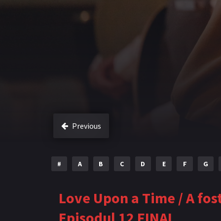
Previous
#
A
B
C
D
E
F
G
Love Upon a Time / A fos
Episodul 12 FINAL