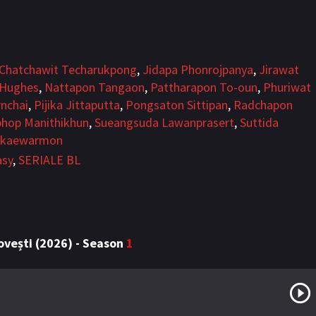
Chatchawit Techarukpong
,
Jidapa Phonrojpanya
,
Jirawat
 Hughes
,
Nattapon Tangaon
,
Pattharapon To-oun
,
Phuriwat
nchai
,
Pijika Jittaputta
,
Pongsaton Sittipan
,
Radchapon
phop Manithikhun
,
Sueangsuda Lawanprasert
,
Suttida
nkaewarmon
asy
,
SERIALE BL
ovești (2026) - Season
1