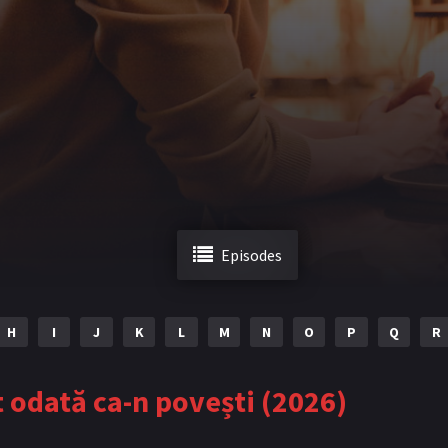
Episodes
H
I
J
K
L
M
N
O
P
Q
R
t odată ca-n povești (2026)