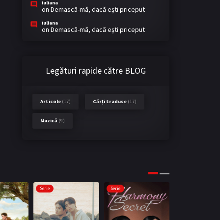
Iuliana
on
Demască-mă, dacă eşti priceput
Iuliana
on
Demască-mă, dacă eşti priceput
Legături rapide către BLOG
Articole
(17)
Cărți traduse
(17)
Muzică
(9)
Serie
Serie
Serie