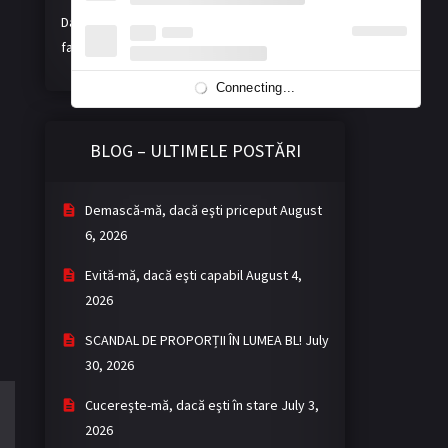
Dacă vă place activitatea noastră, ne puteți
face o donație voluntară. Mulțumim!
Connecting...
BLOG – ULTIMELE POSTĂRI
Demască-mă, dacă eşti priceput
August
6, 2026
Evită-mă, dacă eşti capabil
August 4,
2026
SCANDAL DE PROPORȚII ÎN LUMEA BL!
July
30, 2026
Cucereşte-mă, dacă eşti în stare
July 3,
2026