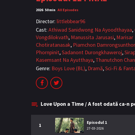
2026
50 min
All Episodes
Director:
littlebbear96
Cast:
Athiwad Sanidwong Na Ayoodthayaa
,
Vongdilokvath
,
Manussita Jarusasi
,
Marisar
Chotiratanasak
,
Piamchon Damrongsunthor
Phornpinit
,
Sadanont Durongkhaweroj
,
Sira
Kasemsant Na Ayutthaya
,
Thanutchon Cha
Genre:
Boys Love (BL)
,
Dramă
,
Sci-Fi & Fant
Love Upon a Time / A fost odată ca-n p
Episodul 1
1
27-03-2026