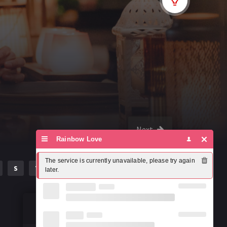
Next
Rainbow Love
The service is currently unavailable, please try again 
S
T
U
V
W
X
Y
Z
later.
Susțineți misiunea noastră!