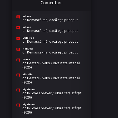
Comentarii
Iuliana
on
Demască-mă, dacă eşti priceput
Iuliana
on
Demască-mă, dacă eşti priceput
LIVISHOR
on
Demască-mă, dacă eşti priceput
Manuela
on
Demască-mă, dacă eşti priceput
Dreea
on
Heated Rivalry / Rivalitate intensă
(2025)
Alin alin
on
Heated Rivalry / Rivalitate intensă
(2025)
Ely Elenna
on
In Love Forever / Iubire fără sfârșit
(2026)
Ely Elenna
on
In Love Forever / Iubire fără sfârșit
(2026)