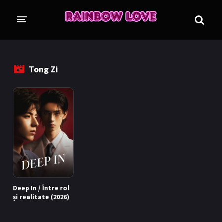
CINE SUNTEM?
BLOG
Tong Zi
PROIECTE
TRADUSE COMPLET
GL (Girls' Love)
ANIME
FILME
EMISIUNI
ÎN LUCRU
Deep In / Între rol
COLECȚII LGBTQ
și realitate (2026)
BL Thailanda
BL Coreea de Sud