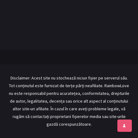
BL Japonia
BL Taiwan
Bromance / BL China
BL Vietnam
BL Philipine
Cupluri Mixte
LGBTQ+ NON-ASIA
RECOMANDĂRI PROIECTE
ALĂTURĂ-TE
Disclaimer: Acest site nu stochează niciun fișier pe serverul său.
Tot conținutul este furnizat de terțe părți neafiliate. RainbowLove
Înregistrează-te
Autentificare
nu este responsabil pentru acuratețea, conformitatea, drepturile
Contul meu
Ieși
de autor, legalitatea, decența sau orice alt aspect al conținutului
altor site-uri afiliate. În cazul în care aveți probleme legale, vă
rugăm să contactați proprietarii fișierelor media sau site-urile
gazdă corespunzătoare.