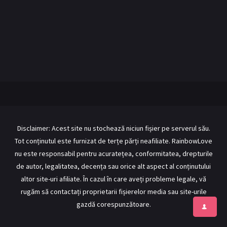
(2024)
BL Japonia
BL Taiwan
Bromance / BL China
BL Vietnam
BL Philipine
Cupluri Mixte
LGBTQ+ NON-ASIA
RECOMANDĂRI PROIECTE
ALĂTURĂ-TE
Disclaimer: Acest site nu stochează niciun fișier pe serverul său.
Tot conținutul este furnizat de terțe părți neafiliate. RainbowLove
Înregistrează-te
Autentificare
nu este responsabil pentru acuratețea, conformitatea, drepturile
Contul meu
Ieși
de autor, legalitatea, decența sau orice alt aspect al conținutului
altor site-uri afiliate. În cazul în care aveți probleme legale, vă
rugăm să contactați proprietarii fișierelor media sau site-urile
gazdă corespunzătoare.