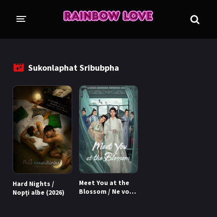
CINE SUNTEM?
BLOG
Sukonlaphat Sribubpha
ÎN LUCRU
PROIECTE
TRADUSE COMPLET
GL (Girls' Love)
ANIME
FILME
EMISIUNI
Meet You at the
Hard Nights /
COLECȚII LGBTQ
Blossom / Ne vom
Nopți albe (2026)
întâlni când
BL Thailanda
BL Coreea de Sud
înfloresc cireșii