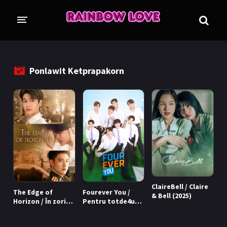
CINE SUNTEM?
BLOG
Ponlawit Ketprapakorn
ÎN LUCRU
PROIECTE
TRADUSE COMPLET
GL (Girls' Love)
ANIME
FILME
EMISIUNI
ClaireBell / Claire
The Edge of
Fourever You /
COLECȚII LGBTQ
& Bell (2025)
Horizon / În zori
Pentru totde4una
florile se ofilesc
(2024 - 2025)
BL Thailanda
BL Coreea de Sud
(2026)