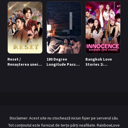
BL Japonia
BL Taiwan
Bromance / BL China
BL Vietnam
BL Philipine
Cupluri Mixte
LGBTQ+ NON-ASIA
RECOMANDĂRI PROIECTE
Reset /
180 Degree
Bangkok Love
Renașterea unei
Longitude Passes
Stories 2:
ALĂTURĂ-TE
stele (2025)
Through Us / Ne
Innocence /
desparte o linie
Povești de
invizibilă (2022)
dragoste din
Înregistrează-te
Autentificare
Bangkok 2:
Inocența (2018)
Contul meu
Ieși
Disclaimer: Acest site nu stochează niciun fișier pe serverul său.
Tot conținutul este furnizat de terțe părți neafiliate. RainbowLove