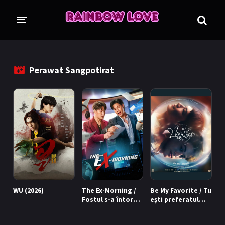
CINE SUNTEM?
BLOG
Perawat Sangpotirat
ÎN LUCRU
PROIECTE
TRADUSE COMPLET
GL (Girls' Love)
ANIME
FILME
EMISIUNI
WU (2026)
The Ex-Morning /
Be My Favorite / Tu
COLECȚII LGBTQ
Fostul s-a întors
ești preferatul
(2025)
meu (2023)
BL Thailanda
BL Coreea de Sud