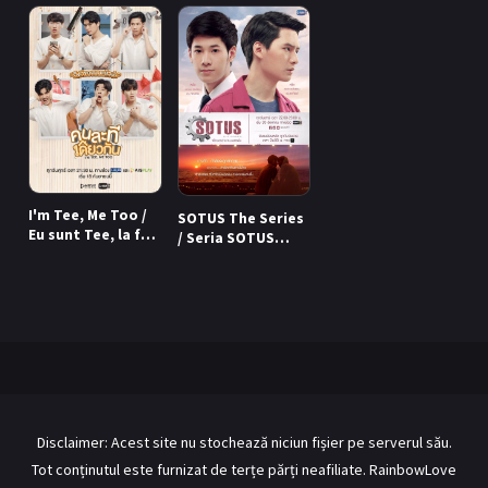
BL Japonia
BL Taiwan
Bromance / BL China
BL Vietnam
BL Philipine
Cupluri Mixte
LGBTQ+ NON-ASIA
RECOMANDĂRI PROIECTE
I'm Tee, Me Too /
SOTUS The Series
Eu sunt Tee, la fel
/ Seria SOTUS
şi eu (2020)
(2016 - 2017)
ALĂTURĂ-TE
Înregistrează-te
Autentificare
Contul meu
Ieși
Disclaimer: Acest site nu stochează niciun fișier pe serverul său.
Tot conținutul este furnizat de terțe părți neafiliate. RainbowLove