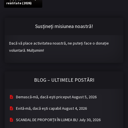
realitate (2026)
Bromance / BL China
BL Vietnam
BL Philipine
Cupluri Mixte
Susțineți misiunea noastră!
LGBTQ+ NON-ASIA
Dacă vă place activitatea noastră, ne puteți face o donație
BLOG
voluntară. Mulțumim!
Articole
Cărți traduse
Muzică
BLOG – ULTIMELE POSTĂRI
RECOMANDĂRI PROIECTE
ALĂTURĂ-TE
Demască-mă, dacă eşti priceput
August 5, 2026
Înregistrează-te
Autentificare
Evită-mă, dacă eşti capabil
August 4, 2026
Contul meu
Ieși
SCANDAL DE PROPORȚII ÎN LUMEA BL!
July 30, 2026