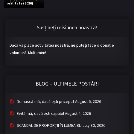
realitate (2026)
Bromance / BL China
BL Vietnam
BL Philipine
Cupluri Mixte
Susțineți misiunea noastră!
LGBTQ+ NON-ASIA
Dacă vă place activitatea noastră, ne puteți face o donație
BLOG
voluntară. Mulțumim!
Articole
Cărți traduse
Muzică
BLOG – ULTIMELE POSTĂRI
RECOMANDĂRI PROIECTE
ALĂTURĂ-TE
Demască-mă, dacă eşti priceput
August 6, 2026
Înregistrează-te
Autentificare
Evită-mă, dacă eşti capabil
August 4, 2026
Contul meu
Ieși
SCANDAL DE PROPORȚII ÎN LUMEA BL!
July 30, 2026