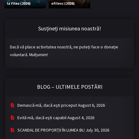
la fileu (2026)
ofilesc (2026)
Bromance / BL China
BL Vietnam
BL Philipine
Cupluri Mixte
Susțineți misiunea noastră!
LGBTQ+ NON-ASIA
Dacă vă place activitatea noastră, ne puteți face o donație
BLOG
voluntară. Mulțumim!
Articole
Cărți traduse
Muzică
BLOG – ULTIMELE POSTĂRI
RECOMANDĂRI PROIECTE
ALĂTURĂ-TE
Demască-mă, dacă eşti priceput
August 6, 2026
Înregistrează-te
Autentificare
Evită-mă, dacă eşti capabil
August 4, 2026
Contul meu
Ieși
SCANDAL DE PROPORȚII ÎN LUMEA BL!
July 30, 2026