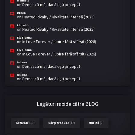
Manuela
on
Demască-mă, dacă eşti priceput
Dreea
on
Heated Rivalry / Rivalitate intensă (2025)
Alin alin
on
Heated Rivalry / Rivalitate intensă (2025)
Ely Elenna
on
In Love Forever / Iubire fără sfârșit (2026)
Ely Elenna
on
In Love Forever / Iubire fără sfârșit (2026)
Iuliana
on
Demască-mă, dacă eşti priceput
Iuliana
on
Demască-mă, dacă eşti priceput
Legături rapide către BLOG
Articole
(17)
Cărți traduse
(17)
Muzică
(9)