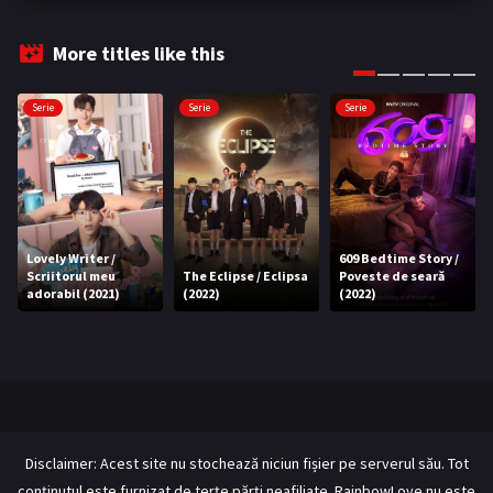
More titles like this
Serie
Serie
Serie
Lovely Writer /
609 Bedtime Story /
Scriitorul meu
The Eclipse / Eclipsa
Poveste de seară
adorabil (2021)
(2022)
(2022)
Disclaimer: Acest site nu stochează niciun fișier pe serverul său. Tot
conținutul este furnizat de terțe părți neafiliate. RainbowLove nu este