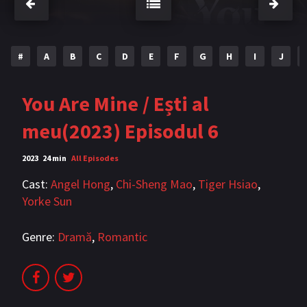
Bromance / BL China
BL Vietnam
BL Philipine
Cupluri Mixte
#
A
B
C
D
E
F
G
H
I
J
LGBTQ+ NON-ASIA
You Are Mine / Ești al
BLOG
meu(2023) Episodul 6
Articole
Cărți traduse
2023
24 min
All Episodes
Muzică
Cast:
Angel Hong
,
Chi-Sheng Mao
,
Tiger Hsiao
,
RECOMANDĂRI PROIECTE
Yorke Sun
ALĂTURĂ-TE
Genre:
Dramă
,
Romantic
Înregistrează-te
Autentificare
Contul meu
Ieși