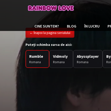
CINE SUNTEM?
BLOG
ÎN LUCRU
P
← Înapoi la pagina serialului
Puteți schimba sursa de aici:
Rumble
Vidmoly
Abyssplayer
By
Romana
Romana
Romana
Ro