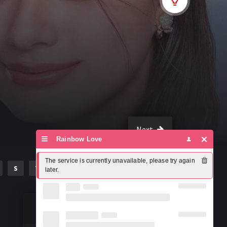
Next
Rainbow Love
The service is currently unavailable, please try again 
S
T
U
V
W
X
Y
Z
later.
Susțineți misiunea noastră!