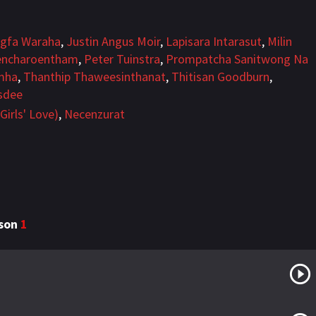
gfa Waraha
,
Justin Angus Moir
,
Lapisara Intarasut
,
Milin
Jencharoentham
,
Peter Tuinstra
,
Prompatcha Sanitwong Na
mha
,
Thanthip Thaweesinthanat
,
Thitisan Goodburn
,
sdee
Girls' Love)
,
Necenzurat
ason
1