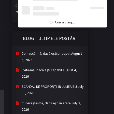
Dacă vă place activitatea noastră, ne puteți
face o donație voluntară. Mulțumim!
Connecting...
BLOG – ULTIMELE POSTĂRI
Demască-mă, dacă eşti priceput
August
5, 2026
Evită-mă, dacă eşti capabil
August 4,
2026
SCANDAL DE PROPORȚII ÎN LUMEA BL!
July
30, 2026
Cucereşte-mă, dacă eşti în stare
July 3,
2026