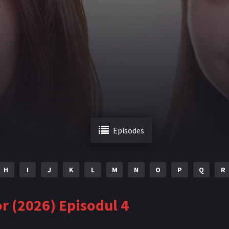
Episodes
H
I
J
K
L
M
N
O
P
Q
R
or (2026) Episodul 4