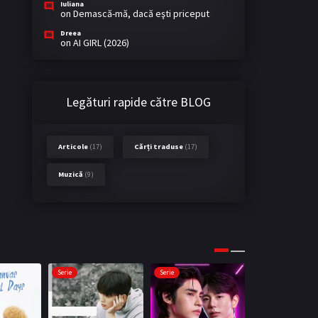
Iuliana
on
Demască-mă, dacă eşti priceput
Dreea
on
AI GIRL (2026)
Legături rapide către BLOG
Articole
(17)
Cărți traduse
(17)
Muzică
(9)
Serie
Serie
Serie