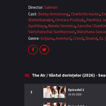
Director:
Salmon
Cast:
Becky Armstrong
,
Charlotte Austin
,
En
Watinthanakit
,
Orntara Poolsak
,
Panthita 
Ayutthaya
,
Renée Veronica
,
Sarocha Chanki
Vattcharachai Sunthornsiri
,
Wanchana Sawa
Genre:
Acţiune
,
Aventură
,
Crimă
,
Dramă
,
GL (
The Air / Vântul dorințelor (2026) - Se
Episodul 1
1
16-05-2026