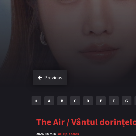
Previous
#
A
B
C
D
E
F
G
The Air / Vântul dorințel
2026
60 min
All Episodes