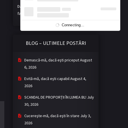
Dacă vă place activitatea noastră, ne puteți
face o donație voluntară. Mulțumim!
Connecting...
BLOG – ULTIMELE POSTĂRI
Demască-mă, dacă eşti priceput
August
6, 2026
Evită-mă, dacă eşti capabil
August 4,
2026
SCANDAL DE PROPORȚII ÎN LUMEA BL!
July
30, 2026
Cucereşte-mă, dacă eşti în stare
July 3,
2026