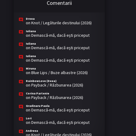
Comentarii
Dreea
on
Knot / Legăturile destinului (2026)
Iuliana
on
Demască-mă, dacă eşti priceput
Iuliana
on
Demască-mă, dacă eşti priceput
Iuliana
on
Demască-mă, dacă eşti priceput
Miruna
on
Blue Lips / Buze albastre (2026)
RainbowLove (Deea)
on
Payback / Răzbunarea (2026)
Corina Partenie
on
Payback / Răzbunarea (2026)
Gradinaru Paula
on
Demască-mă, dacă eşti priceput
Lori
on
Demască-mă, dacă eşti priceput
Andreea
on
Knot / Legăturile destinului (2026)