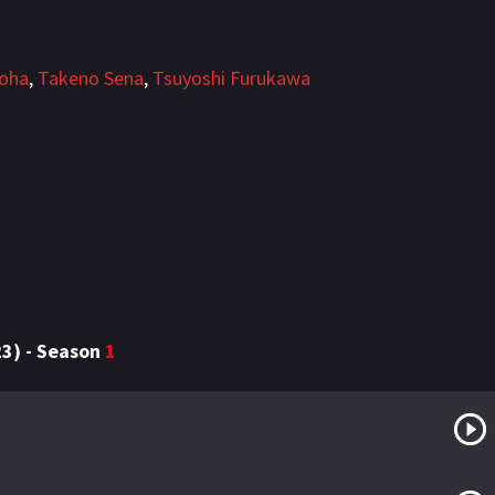
oha
,
Takeno Sena
,
Tsuyoshi Furukawa
023) - Season
1