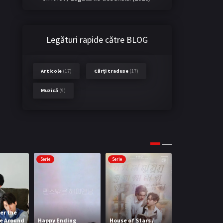
Legături rapide către BLOG
Articole
(17)
Cărți traduse
(17)
Muzică
(9)
Serie
Serie
Serie
er the
e Around
Happy Ending
House of Stars /