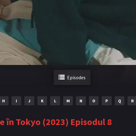
Episodes
H
I
J
K
L
M
N
O
P
Q
R
lie în Tokyo (2023) Episodul 8