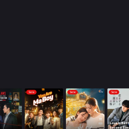
Serie
Serie
Serie
Love Is Bett
Second Tim