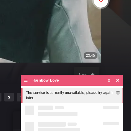
Next
Rainbow Love
The service is currently unavailable, please try again 
S
T
U
V
W
X
Y
Z
later.
Susțineți misiunea noastră!