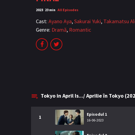
2023
23 min
All Episodes
Cast:
Ayano Aya
,
Sakurai Yuki
,
Takamatsu Al
Genre:
Dramă
,
Romantic
Tokyo in April Is.../ Aprilie în Tokyo (2
Episodul 1
1
16-06-2023