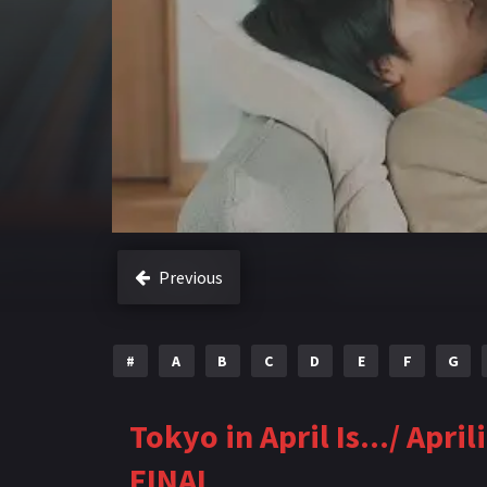
Previous
#
A
B
C
D
E
F
G
Tokyo in April Is.../ Apri
FINAL