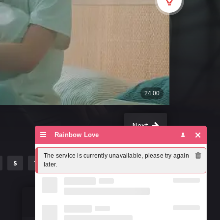
Next
Rainbow Love
The service is currently unavailable, please try again 
S
T
U
V
W
X
Y
Z
later.
Susțineți misiunea noastră!