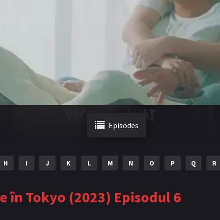
Episodes
H
I
J
K
L
M
N
O
P
Q
R
lie în Tokyo (2023) Episodul 6