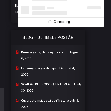
Dacă vă place activitatea noastră, ne puteți
face o donație voluntară. Mulțumim!
Connecting...
BLOG – ULTIMELE POSTĂRI
Demască-mă, dacă eşti priceput
August
6, 2026
Evită-mă, dacă eşti capabil
August 4,
2026
SCANDAL DE PROPORȚII ÎN LUMEA BL!
July
30, 2026
Cucereşte-mă, dacă eşti în stare
July 3,
2026