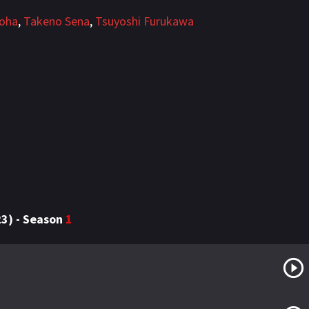
oha
,
Takeno Sena
,
Tsuyoshi Furukawa
023) - Season
1