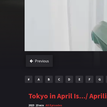
Previous
#
A
B
C
D
E
F
G
Tokyo in April Is.../ Apri
2023
23 min
All Episodes