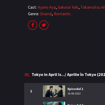
Cast:
Ayano Aya
,
Sakurai Yuki
,
Takamatsu Al
Genre:
Dramă
,
Romantic
Tokyo in April Is.../ Aprilie în Tokyo (2
Episodul 1
1
16-06-2023