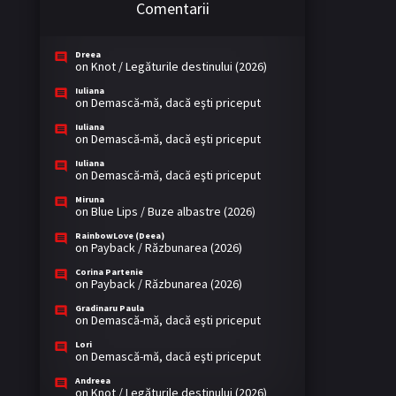
Comentarii
Dreea
on
Knot / Legăturile destinului (2026)
Iuliana
on
Demască-mă, dacă eşti priceput
Iuliana
on
Demască-mă, dacă eşti priceput
Iuliana
on
Demască-mă, dacă eşti priceput
Miruna
on
Blue Lips / Buze albastre (2026)
RainbowLove (Deea)
on
Payback / Răzbunarea (2026)
Corina Partenie
on
Payback / Răzbunarea (2026)
Gradinaru Paula
on
Demască-mă, dacă eşti priceput
Lori
on
Demască-mă, dacă eşti priceput
Andreea
on
Knot / Legăturile destinului (2026)