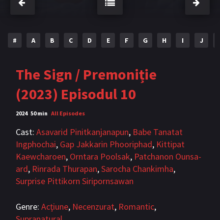
Bromance / BL China
BL Vietnam
BL Philipine
Cupluri Mixte
#
A
B
C
D
E
F
G
H
I
J
LGBTQ+ NON-ASIA
The Sign / Premoniție
BLOG
(2023) Episodul 10
Articole
Cărți traduse
2024
50 min
All Episodes
Muzică
Cast:
Asavarid Pinitkanjanapun
,
Babe Tanatat
RECOMANDĂRI PROIECTE
Ingphochai
,
Gap Jakkarin Phooriphad
,
Kittipat
Kaewcharoen
,
Orntara Poolsak
,
Patchanon Ounsa-
ALĂTURĂ-TE
ard
,
Rinrada Thurapan
,
Sarocha Chankimha
,
Surprise Pittikorn Siripornsawan
Înregistrează-te
Autentificare
Contul meu
Ieși
Genre:
Acţiune
,
Necenzurat
,
Romantic
,
Supranatural