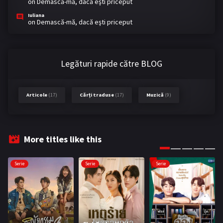
on
Demască-mă, dacă eşti priceput
Iuliana
on
Demască-mă, dacă eşti priceput
Legături rapide către BLOG
Articole
(17)
Cărți traduse
(17)
Muzică
(9)
More titles like this
Serie
Serie
Serie