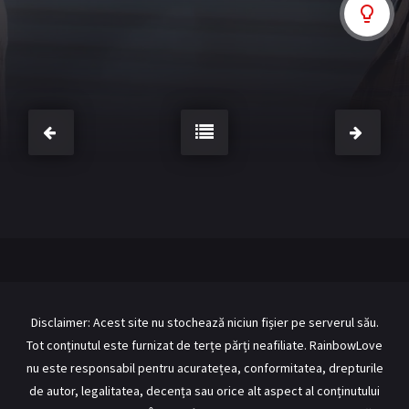
BL Japonia
BL Taiwan
Bromance / BL China
BL Vietnam
BL Philipine
Cupluri Mixte
LGBTQ+ NON-ASIA
RECOMANDĂRI PROIECTE
ALĂTURĂ-TE
Înregistrează-te
Autentificare
Contul meu
Ieși
Disclaimer: Acest site nu stochează niciun fișier pe serverul său.
Tot conținutul este furnizat de terțe părți neafiliate. RainbowLove
nu este responsabil pentru acuratețea, conformitatea, drepturile
de autor, legalitatea, decența sau orice alt aspect al conținutului