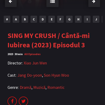
Bromance / BL China
BL Vietnam
BL Philipine
Cupluri Mixte
#
A
B
C
D
E
F
G
H
I
J
LGBTQ+ NON-ASIA
SING MY CRUSH / Cântă-mi
BLOG
Iubirea (2023) Episodul 3
Articole
Cărți traduse
2023
30 min
All Episodes
Muzică
Director:
Xiao Jun Wen
RECOMANDĂRI PROIECTE
Cast:
Jang Do-yoon
,
Son Hyun Woo
ALĂTURĂ-TE
Genre:
Dramă
,
Muzică
,
Romantic
Înregistrează-te
Autentificare
Contul meu
Ieși