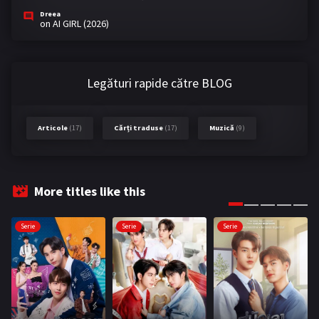
Dreea
on
AI GIRL (2026)
Legături rapide către BLOG
Articole
(17)
Cărți traduse
(17)
Muzică
(9)
More titles like this
Serie
Serie
Serie