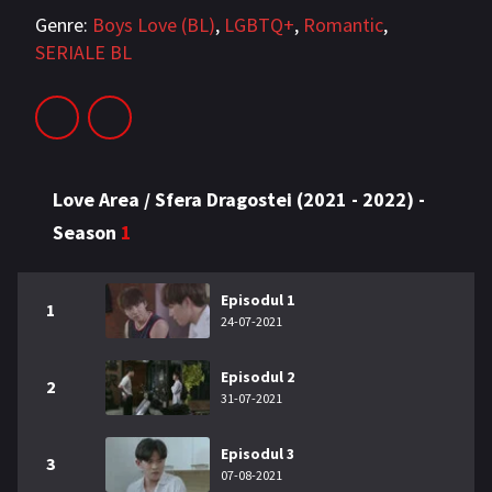
Genre:
Boys Love (BL)
,
LGBTQ+
,
Romantic
,
SERIALE BL
Love Area / Sfera Dragostei (2021 - 2022) -
Season
1
Episodul 1
1
24-07-2021
Episodul 2
2
31-07-2021
Episodul 3
3
07-08-2021