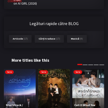
Dreea
on
AI GIRL (2026)
Legături rapide către BLOG
Articole
(17)
Cărți traduse
(17)
Muzică
(9)
More titles like this
Serie
Serie
Serie
Star Struck /
Call It What You