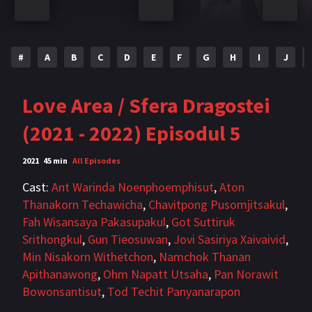
Bromance / BL China
BL Vietnam
BL Philipine
Cupluri Mixte
#
A
B
C
D
E
F
G
H
I
J
LGBTQ+ NON-ASIA
Love Area / Sfera Dragostei
BLOG
(2021 - 2022) Episodul 5
Articole
Cărți traduse
2021
45 min
All Episodes
Muzică
Cast:
Ant Warinda Noenphoemphisut
,
Aton
RECOMANDĂRI PROIECTE
Thanakorn Techawicha
,
Chavitpong Pusomjitsakul
,
Fah Wisansaya Pakasupakul
,
Got Suttiruk
ALĂTURĂ-TE
Srithongkul
,
Gun Tieosuwan
,
Jovi Sasiriya Xaivaivid
,
Min Nisakorn Withetchon
,
Namchok Thanan
Înregistrează-te
Autentificare
Apithanawong
,
Ohm Napatt Utsaha
,
Pan Norawit
Bowonsantisut
,
Tod Techit Panyanarapon
Contul meu
Ieși