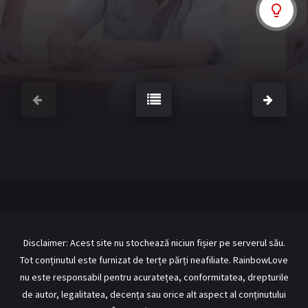
BL Japonia
BL Taiwan
Bromance / BL China
BL Vietnam
BL Philipine
Cupluri Mixte
LGBTQ+ NON-ASIA
RECOMANDĂRI PROIECTE
ALĂTURĂ-TE
Înregistrează-te
Autentificare
Contul meu
Ieși
Disclaimer: Acest site nu stochează niciun fișier pe serverul său.
Tot conținutul este furnizat de terțe părți neafiliate. RainbowLove
nu este responsabil pentru acuratețea, conformitatea, drepturile
de autor, legalitatea, decența sau orice alt aspect al conținutului