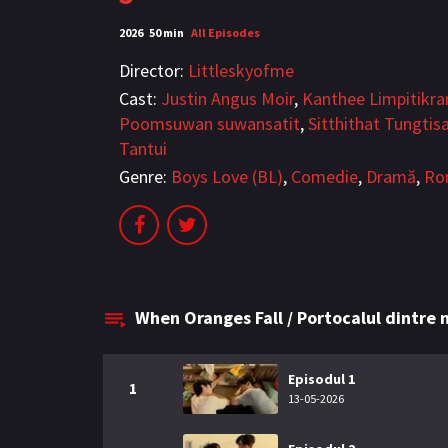
2026
50 min
All Episodes
Director:
Littleskyofme
Cast:
Justin Angus Moir
,
Kanthee Limpitikr
Poomsuwan suwansatit
,
Sitthithat Tungtis
Tantui
Genre:
Boys Love (BL)
,
Comedie
,
Dramă
,
Ro
When Oranges Fall / Portocalul dintre 
Episodul 1
1
13-05-2026