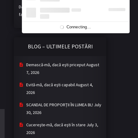
Dacă vă place activitatea noastră, ne puteți
face o donație voluntară. Mulțumim!
Connecting...
BLOG – ULTIMELE POSTĂRI
Demască-mă, dacă eşti priceput
August
7, 2026
Evită-mă, dacă eşti capabil
August 4,
2026
SCANDAL DE PROPORȚII ÎN LUMEA BL!
July
30, 2026
Cucereşte-mă, dacă eşti în stare
July 3,
2026