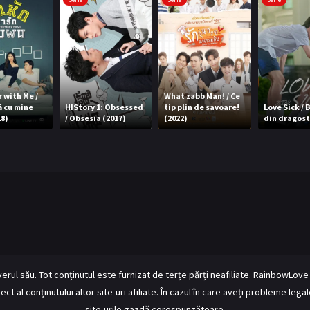
 with Me /
What zabb Man! / Ce
 cu mine
HIStory 1: Obsessed
tip plin de savoare!
Love Sick / 
18)
/ Obsesia (2017)
(2022)
din dragost
rverul său. Tot conținutul este furnizat de terțe părți neafiliate. RainbowLo
ct al conținutului altor site-uri afiliate. În cazul în care aveți probleme leg
site-urile gazdă corespunzătoare.