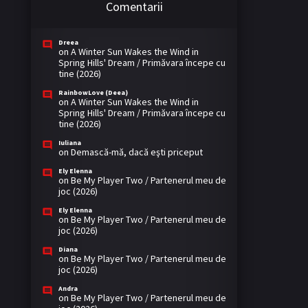
Comentarii
Dreea
on
A Winter Sun Wakes the Wind in
Spring Hills' Dream / Primăvara începe cu
tine (2026)
RainbowLove (Deea)
on
A Winter Sun Wakes the Wind in
Spring Hills' Dream / Primăvara începe cu
tine (2026)
Iuliana
on
Demască-mă, dacă eşti priceput
Ely Elenna
on
Be My Player Two / Partenerul meu de
joc (2026)
Ely Elenna
on
Be My Player Two / Partenerul meu de
joc (2026)
Diana
on
Be My Player Two / Partenerul meu de
joc (2026)
Andra
on
Be My Player Two / Partenerul meu de