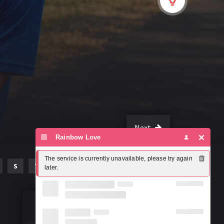
Next
Rainbow Love
The service is currently unavailable, please try again 
S
T
U
V
W
X
Y
Z
later.
Susțineți misiunea noastră!