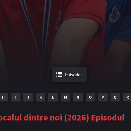
Episodes
H
I
J
K
L
M
N
O
P
Q
R
ocalul dintre noi (2026) Episodul