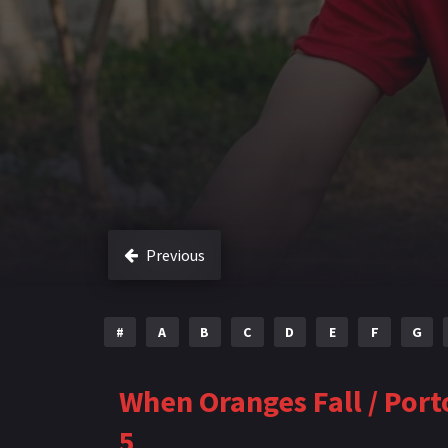
Previous
#
A
B
C
D
E
F
G
When Oranges Fall / Port
5