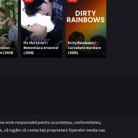
Fix the Error! /
Dirty Rainbows /
Meet Me Outsid
Bolnav
Remediaza eroarea!
Curcubeie murdare
Rezervare cu
e (2024)
(2026)
(2025)
surpriză (2020)
ve nu este responsabil pentru acuratețea, conformitatea,
ale, vă rugăm să contactați proprietarii fișierelor media sau