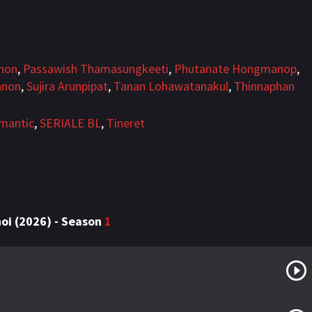
anon
,
Passawish Thamasungkeeti
,
Phutanate Hongmanop
,
anon
,
Sujira Arunpipat
,
Tanan Lohawatanakul
,
Thinnaphan
mantic
,
SERIALE BL
,
Tineret
noi (2026) - Season
1