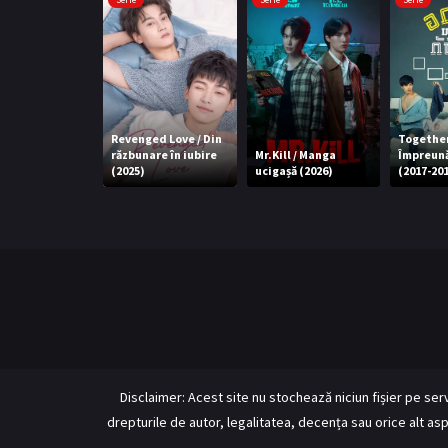
Revenged Love / Din
Together
răzbunare în iubire
Mr.Kill / Manga
Împreună
(2025)
ucigașă (2026)
(2017-20
Disclaimer: Acest site nu stochează niciun fișier pe se
drepturile de autor, legalitatea, decența sau orice alt aspe