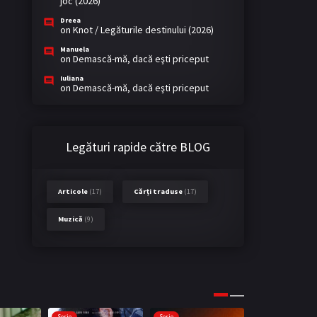
joc (2026)
Dreea
on
Knot / Legăturile destinului (2026)
Manuela
on
Demască-mă, dacă eşti priceput
Iuliana
on
Demască-mă, dacă eşti priceput
Legături rapide către BLOG
Articole
(17)
Cărți traduse
(17)
Muzică
(9)
Serie
Serie
Serie