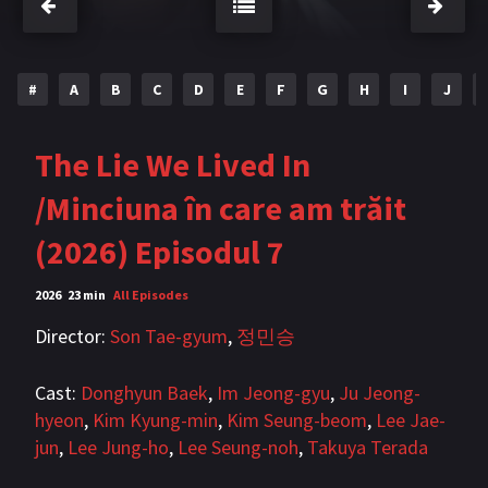
Bromance / BL China
BL Vietnam
BL Philipine
Cupluri Mixte
#
A
B
C
D
E
F
G
H
I
J
LGBTQ+ NON-ASIA
The Lie We Lived In
BLOG
/Minciuna în care am trăit
Articole
Cărți traduse
(2026) Episodul 7
Muzică
2026
23 min
All Episodes
RECOMANDĂRI PROIECTE
Director:
Son Tae-gyum
,
정민승
ALĂTURĂ-TE
Cast:
Donghyun Baek
,
Im Jeong-gyu
,
Ju Jeong-
Înregistrează-te
Autentificare
hyeon
,
Kim Kyung-min
,
Kim Seung-beom
,
Lee Jae-
jun
,
Lee Jung-ho
,
Lee Seung-noh
,
Takuya Terada
Contul meu
Ieși