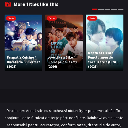
More titles like this
Serie
Serie
Serie
Depth of Field /
Fermat’s Cuisine /
Love Like a Bike /
Punctul meu de
Bucătaria lui Fermat
Iubire pe două roți
focalizare ești tu
(2023)
(2026)
(2025)
Disclaimer: Acest site nu stochează niciun fișier pe serverul său. Tot
conținutul este furnizat de terțe părți neafiliate. RainbowLove nu este
responsabil pentru acuratețea, conformitatea, drepturile de autor,