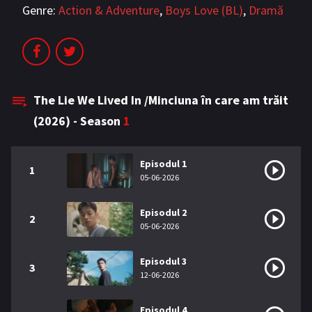
Genre:
Action & Adventure
,
Boys Love (BL)
,
Dramă
The Lie We Lived In /Minciuna în care am trăit
(2026) - Season
1
Episodul 1
1
05-06-2026
Episodul 2
2
05-06-2026
Episodul 3
3
12-06-2026
Episodul 4