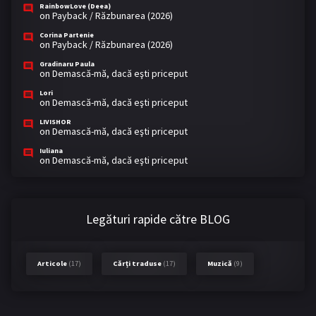
RainbowLove (Deea)
on
Payback / Răzbunarea (2026)
Corina Partenie
on
Payback / Răzbunarea (2026)
Gradinaru Paula
on
Demască-mă, dacă eşti priceput
Lori
on
Demască-mă, dacă eşti priceput
LIVISHOR
on
Demască-mă, dacă eşti priceput
Iuliana
on
Demască-mă, dacă eşti priceput
Legături rapide către BLOG
Articole
(17)
Cărți traduse
(17)
Muzică
(9)