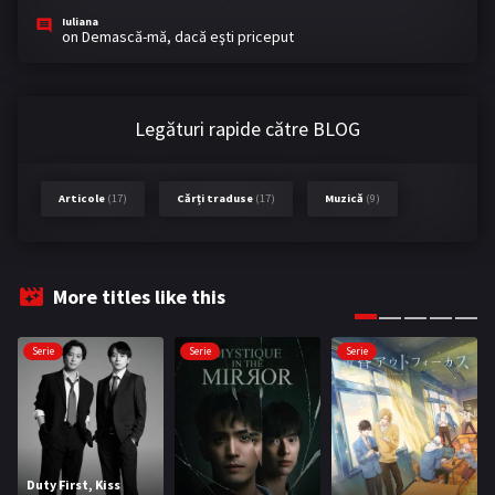
Iuliana
on
Demască-mă, dacă eşti priceput
Legături rapide către BLOG
Articole
(17)
Cărți traduse
(17)
Muzică
(9)
More titles like this
Serie
Serie
Serie
Duty First, Kiss