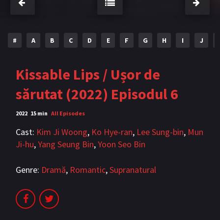
Bromance / BL China
BL Vietnam
BL Philipine
Cupluri Mixte
#
A
B
C
D
E
F
G
H
I
J
LGBTQ+ NON-ASIA
Kissable Lips / Ușor de
BLOG
sărutat (2022) Episodul 6
Articole
Cărți traduse
2022
15 min
All Episodes
Muzică
Cast:
Kim Ji Woong
,
Ko Hye-ran
,
Lee Sung-bin
,
Mun
RECOMANDĂRI PROIECTE
Ji-hu
,
Yang Seung Bin
,
Yoon Seo Bin
ALĂTURĂ-TE
Genre:
Dramă
,
Romantic
,
Supranatural
Înregistrează-te
Autentificare
Contul meu
Ieși