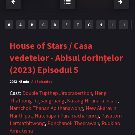
Bromance / BL China
BL Vietnam
BL Philipine
Cupluri Mixte
#
A
B
C
D
E
F
G
H
I
J
LGBTQ+ NON-ASIA
House of Stars / Casa
BLOG
vedetelor - Abisul dorințelor
Articole
Cărți traduse
(2023) Episodul 5
Muzică
2023
45 min
All Episodes
RECOMANDĂRI PROIECTE
Cast:
Double Tupthep Jiraprasertkon
,
Heng
Thatpong Rojsangruang
,
Katang Niranara Insao
,
ALĂTURĂ-TE
Namchok Thanan Apithanawong
,
New Akaravin
Înregistrează-te
Autentificare
Nanthipat
,
Nutchapan Paramacharenroj
,
Pasatorn
Lertsathitwong
,
Ponchanok Theerawan
,
Rudklao
Contul meu
Ieși
Amratisha