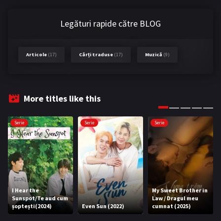
Legături rapide către BLOG
Articole
(17)
Cărți traduse
(17)
Muzică
(9)
More titles like this
Serie
Serie
Serie
I Hear the
My Sweet Brother in
Sunspot/Te aud cum
Law / Dragul meu
șoptești(2024)
Even Sun (2022)
cumnat (2025)