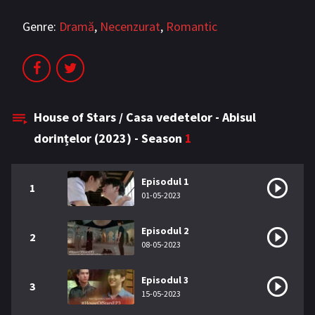
Genre:
Dramă
,
Necenzurat
,
Romantic
House of Stars / Casa vedetelor - Abisul
dorințelor (2023) - Season
1
Episodul 1
1
01-05-2023
Episodul 2
2
08-05-2023
Episodul 3
3
15-05-2023