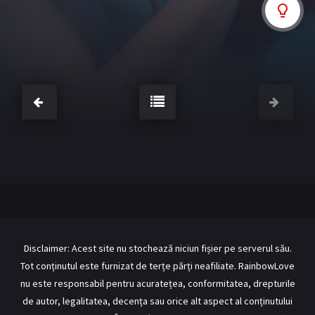
BL Japonia
BL Taiwan
Bromance / BL China
BL Vietnam
BL Philipine
Cupluri Mixte
LGBTQ+ NON-ASIA
RECOMANDĂRI PROIECTE
ALĂTURĂ-TE
Înregistrează-te
Autentificare
Contul meu
Ieși
Disclaimer: Acest site nu stochează niciun fișier pe serverul său.
Tot conținutul este furnizat de terțe părți neafiliate. RainbowLove
nu este responsabil pentru acuratețea, conformitatea, drepturile
de autor, legalitatea, decența sau orice alt aspect al conținutului