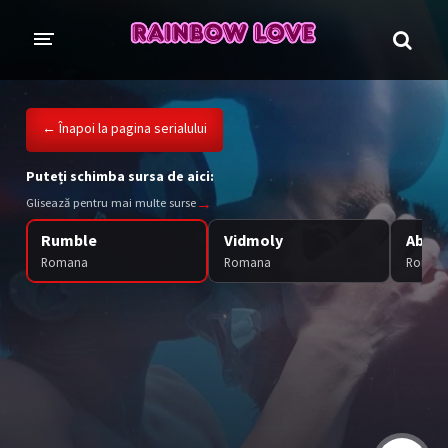
CINE SUNTEM?
BLOG
← Înapoi la pagina serialului
ÎN LUCRU
Puteți schimba sursa de aici:
→
Glisează pentru mai multe surse
PROIECTE
Rumble
Vidmoly
Abyss
TRADUSE COMPLET
GL (Girls' Love)
Romana
Romana
Roman
ANIME
FILME
EMISIUNI
COLECȚII LGBTQ
BL Thailanda
BL Coreea de Sud