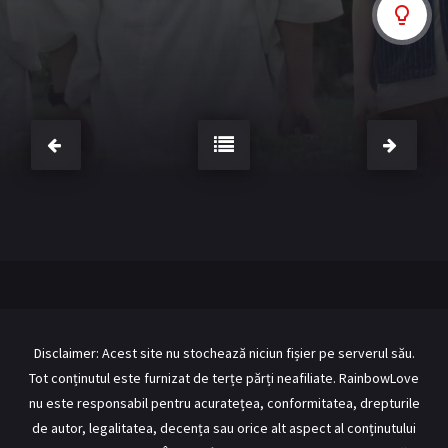
BL Japonia
BL Taiwan
Bromance / BL China
BL Vietnam
BL Philipine
Cupluri Mixte
LGBTQ+ NON-ASIA
RECOMANDĂRI PROIECTE
ALĂTURĂ-TE
Înregistrează-te
Autentificare
Contul meu
Ieși
Disclaimer: Acest site nu stochează niciun fișier pe serverul său.
Tot conținutul este furnizat de terțe părți neafiliate. RainbowLove
nu este responsabil pentru acuratețea, conformitatea, drepturile
de autor, legalitatea, decența sau orice alt aspect al conținutului