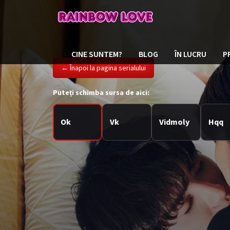
CINE SUNTEM?
BLOG
ÎN LUCRU
P
← Înapoi la pagina serialului
Puteți schimba sursa de aici:
Ok
Vk
Vidmoly
Hqq