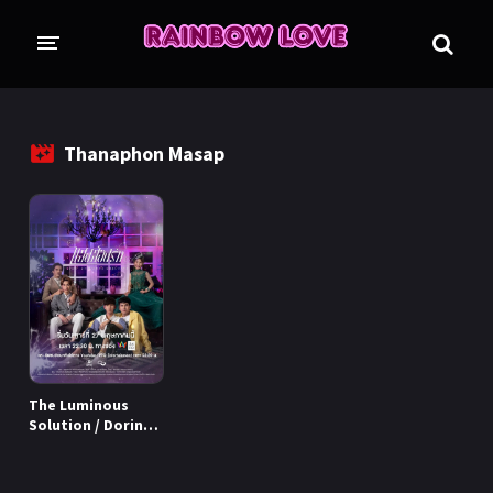
CINE SUNTEM?
BLOG
Thanaphon Masap
ÎN LUCRU
PROIECTE
TRADUSE COMPLET
GL (Girls' Love)
ANIME
FILME
EMISIUNI
The Luminous
COLECȚII LGBTQ
Solution / Dorința
(2023)
BL Thailanda
BL Coreea de Sud