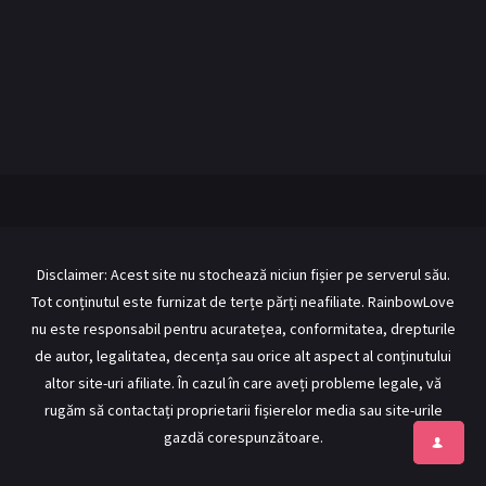
BL Japonia
BL Taiwan
Bromance / BL China
BL Vietnam
BL Philipine
Cupluri Mixte
LGBTQ+ NON-ASIA
RECOMANDĂRI PROIECTE
ALĂTURĂ-TE
Disclaimer: Acest site nu stochează niciun fișier pe serverul său.
Tot conținutul este furnizat de terțe părți neafiliate. RainbowLove
Înregistrează-te
Autentificare
nu este responsabil pentru acuratețea, conformitatea, drepturile
Contul meu
Ieși
de autor, legalitatea, decența sau orice alt aspect al conținutului
altor site-uri afiliate. În cazul în care aveți probleme legale, vă
rugăm să contactați proprietarii fișierelor media sau site-urile
gazdă corespunzătoare.