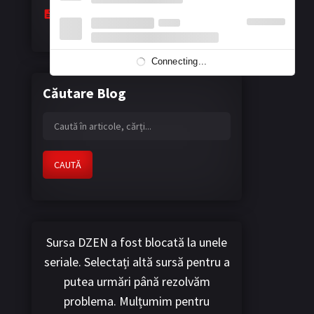
The Masked Hearts - Floarea eternă a
nopții
April 13, 2026
Connecting...
Căutare Blog
CAUTĂ
Sursa DZEN a fost blocată la unele
seriale. Selectați altă sursă pentru a
putea urmări până rezolvăm
problema. Mulțumim pentru