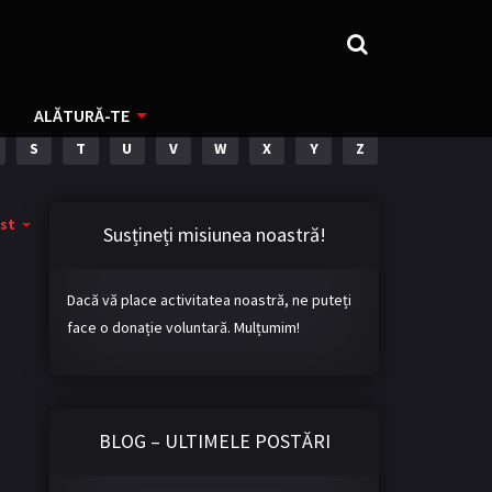
ALĂTURĂ-TE
S
T
U
V
W
X
Y
Z
st
Susțineți misiunea noastră!
Dacă vă place activitatea noastră, ne puteți
face o donație voluntară. Mulțumim!
BLOG – ULTIMELE POSTĂRI