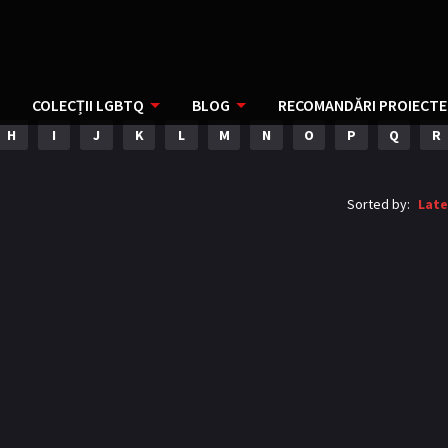
COLECȚII LGBTQ
BLOG
RECOMANDĂRI PROIECTE
H
I
J
K
L
M
N
O
P
Q
R
Sorted by:
Late