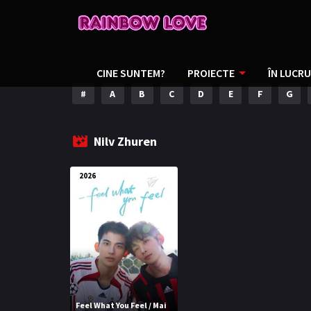
CINE SUNTEM?
PROIECTE
ÎN LUCRU
#
A
B
C
D
E
F
G
Nilv Zhuren
2026
Feel What You Feel / Mai