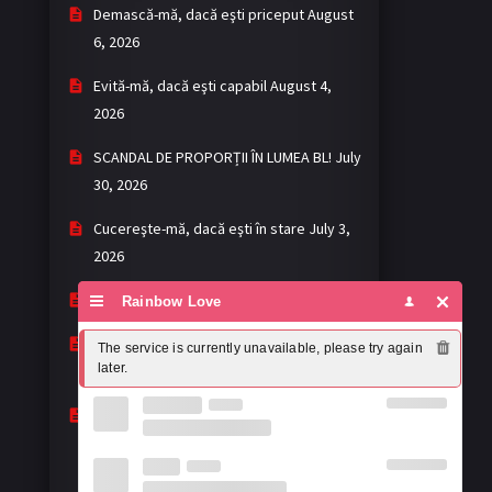
Demască-mă, dacă eşti priceput
August
6, 2026
Evită-mă, dacă eşti capabil
August 4,
2026
SCANDAL DE PROPORȚII ÎN LUMEA BL!
July
30, 2026
Cucereşte-mă, dacă eşti în stare
July 3,
2026
Khemjira - Mantra
May 2, 2026
Rainbow Love
My romance scammer: fără așteptări,
The service is currently unavailable, please try again 
later.
dar cu surprize
April 22, 2026
Mandee Work: prea buni ca să-i ignori,
prea imperfecți ca să-i lauzi complet
April 19, 2026