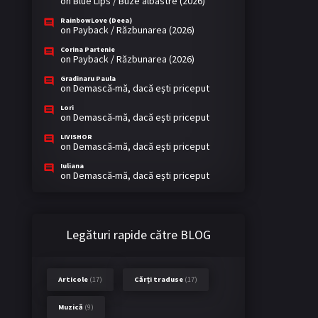
on
Blue Lips / Buze albastre (2026)
RainbowLove (Deea)
on
Payback / Răzbunarea (2026)
Corina Partenie
on
Payback / Răzbunarea (2026)
Gradinaru Paula
on
Demască-mă, dacă eşti priceput
Lori
on
Demască-mă, dacă eşti priceput
LIVISHOR
on
Demască-mă, dacă eşti priceput
Iuliana
on
Demască-mă, dacă eşti priceput
Legături rapide către BLOG
Articole
(17)
Cărți traduse
(17)
Muzică
(9)