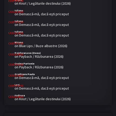
on
Knot / Legăturile destinului (2026)
Iuliana
on
Demască-mă, dacă eşti priceput
Iuliana
on
Demască-mă, dacă eşti priceput
Iuliana
on
Demască-mă, dacă eşti priceput
Miruna
on
Blue Lips / Buze albastre (2026)
RainbowLove (Deea)
on
Payback / Răzbunarea (2026)
Corina Partenie
on
Payback / Răzbunarea (2026)
Gradinaru Paula
on
Demască-mă, dacă eşti priceput
Lori
on
Demască-mă, dacă eşti priceput
Andreea
on
Knot / Legăturile destinului (2026)