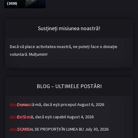
(2026)
Bromance / BL China
BL Vietnam
BL Philipine
Cupluri Mixte
Susțineți misiunea noastră!
LGBTQ+ NON-ASIA
Dacă vă place activitatea noastră, ne puteți face o donație
BLOG
voluntară. Mulțumim!
Articole
Cărți traduse
Muzică
BLOG – ULTIMELE POSTĂRI
RECOMANDĂRI PROIECTE
ALĂTURĂ-TE
Demască-mă, dacă eşti priceput
August 6, 2026
Înregistrează-te
Autentificare
Evită-mă, dacă eşti capabil
August 4, 2026
Contul meu
Ieși
SCANDAL DE PROPORȚII ÎN LUMEA BL!
July 30, 2026