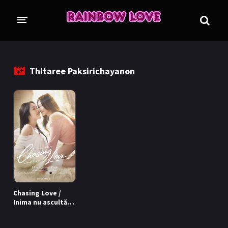
CINE SUNTEM?
BLOG
Thitaree Paksirichayanon
ÎN LUCRU
PROIECTE
TRADUSE COMPLET
GL (Girls' Love)
ANIME
FILME
EMISIUNI
Chasing Love /
COLECȚII LGBTQ
Inima nu ascultă
(2026)
BL Thailanda
BL Coreea de Sud