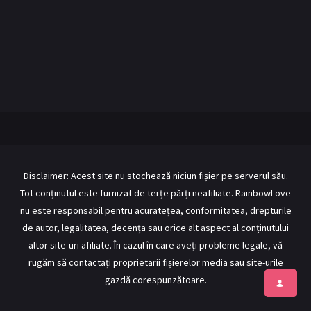
BL Japonia
BL Taiwan
Bromance / BL China
BL Vietnam
BL Philipine
Cupluri Mixte
LGBTQ+ NON-ASIA
RECOMANDĂRI PROIECTE
ALĂTURĂ-TE
Disclaimer: Acest site nu stochează niciun fișier pe serverul său.
Tot conținutul este furnizat de terțe părți neafiliate. RainbowLove
Înregistrează-te
Autentificare
nu este responsabil pentru acuratețea, conformitatea, drepturile
Contul meu
Ieși
de autor, legalitatea, decența sau orice alt aspect al conținutului
altor site-uri afiliate. În cazul în care aveți probleme legale, vă
rugăm să contactați proprietarii fișierelor media sau site-urile
gazdă corespunzătoare.