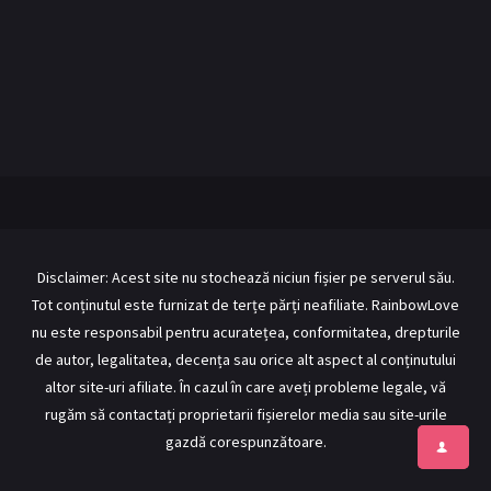
BL Japonia
BL Taiwan
Bromance / BL China
BL Vietnam
BL Philipine
Cupluri Mixte
LGBTQ+ NON-ASIA
RECOMANDĂRI PROIECTE
ALĂTURĂ-TE
Disclaimer: Acest site nu stochează niciun fișier pe serverul său.
Tot conținutul este furnizat de terțe părți neafiliate. RainbowLove
Înregistrează-te
Autentificare
nu este responsabil pentru acuratețea, conformitatea, drepturile
Contul meu
Ieși
de autor, legalitatea, decența sau orice alt aspect al conținutului
altor site-uri afiliate. În cazul în care aveți probleme legale, vă
rugăm să contactați proprietarii fișierelor media sau site-urile
gazdă corespunzătoare.