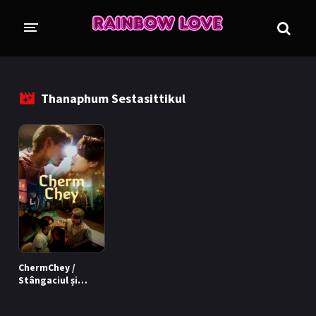
CINE SUNTEM?
BLOG
Thanaphum Sestasittikul
ÎN LUCRU
PROIECTE
TRADUSE COMPLET
GL (Girls' Love)
ANIME
FILME
EMISIUNI
ChermChey /
COLECȚII LGBTQ
Stângaciul și
demodatul (2026)
BL Thailanda
BL Coreea de Sud