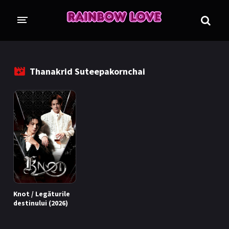
CINE SUNTEM?
BLOG
Thanakrid Suteepakornchai
ÎN LUCRU
PROIECTE
TRADUSE COMPLET
GL (Girls' Love)
ANIME
FILME
EMISIUNI
Knot / Legăturile
COLECȚII LGBTQ
destinului (2026)
BL Thailanda
BL Coreea de Sud