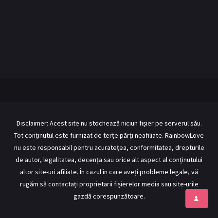
BL Japonia
BL Taiwan
Bromance / BL China
BL Vietnam
BL Philipine
Cupluri Mixte
LGBTQ+ NON-ASIA
RECOMANDĂRI PROIECTE
ALĂTURĂ-TE
Disclaimer: Acest site nu stochează niciun fișier pe serverul său.
Tot conținutul este furnizat de terțe părți neafiliate. RainbowLove
Înregistrează-te
Autentificare
nu este responsabil pentru acuratețea, conformitatea, drepturile
Contul meu
Ieși
de autor, legalitatea, decența sau orice alt aspect al conținutului
altor site-uri afiliate. În cazul în care aveți probleme legale, vă
rugăm să contactați proprietarii fișierelor media sau site-urile
gazdă corespunzătoare.