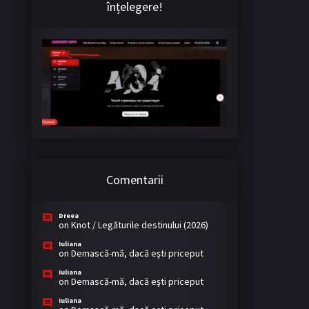
înțelegere!
Comentarii
Dreea
on
Knot / Legăturile destinului (2026)
Iuliana
on
Demască-mă, dacă eşti priceput
Iuliana
on
Demască-mă, dacă eşti priceput
Iuliana