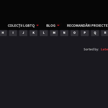
COLECȚII LGBTQ
BLOG
RECOMANDĂRI PROIECTE
H
I
J
K
L
M
N
O
P
Q
R
Sorted by:
Late