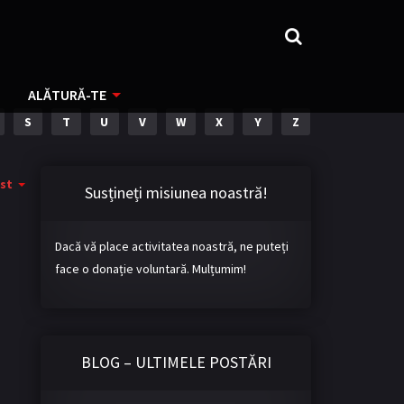
ALĂTURĂ-TE
S
T
U
V
W
X
Y
Z
st
Susțineți misiunea noastră!
Dacă vă place activitatea noastră, ne puteți
face o donație voluntară. Mulțumim!
BLOG – ULTIMELE POSTĂRI