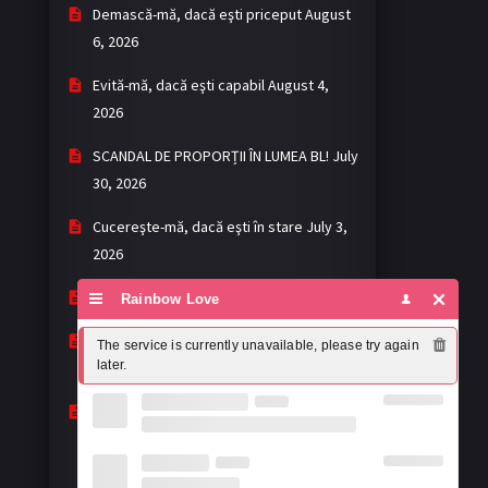
Demască-mă, dacă eşti priceput
August
6, 2026
Evită-mă, dacă eşti capabil
August 4,
2026
SCANDAL DE PROPORȚII ÎN LUMEA BL!
July
30, 2026
Cucereşte-mă, dacă eşti în stare
July 3,
2026
Khemjira - Mantra
May 2, 2026
Rainbow Love
My romance scammer: fără așteptări,
The service is currently unavailable, please try again 
later.
dar cu surprize
April 22, 2026
Mandee Work: prea buni ca să-i ignori,
prea imperfecți ca să-i lauzi complet
April 19, 2026