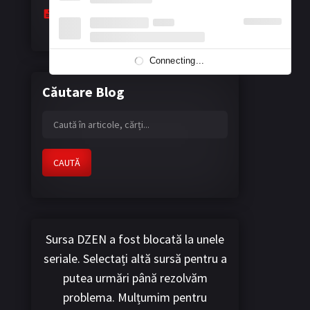
The Masked Hearts - Floarea eternă a
nopții
April 13, 2026
Connecting...
Căutare Blog
CAUTĂ
Sursa DZEN a fost blocată la unele
seriale. Selectați altă sursă pentru a
putea urmări până rezolvăm
problema. Mulțumim pentru