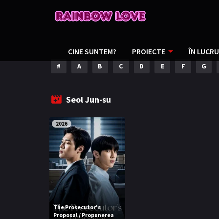
CINE SUNTEM?
PROIECTE
ÎN LUCRU
#
A
B
C
D
E
F
G
Seol Jun-su
2026
The Prosecutor's
Proposal / Propunerea