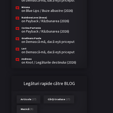
on
Demască-mă, dacă eşti priceput
Miruna
on
Blue Lips / Buze albastre (2026)
RainbowLove (Deea)
on
Payback / Răzbunarea (2026)
Corina Partenie
on
Payback / Răzbunarea (2026)
Gradinaru Paula
on
Demască-mă, dacă eşti priceput
Lori
on
Demască-mă, dacă eşti priceput
Andreea
on
Knot / Legăturile destinului (2026)
Legături rapide către BLOG
Articole
(17)
Cărți traduse
(17)
Muzică
(9)