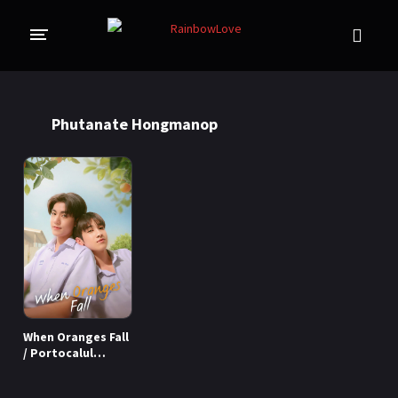
CINE SUNTEM?
BLOG
Phutanate Hongmanop
ÎN LUCRU
PROIECTE
TRADUSE COMPLET
GL (Girls' Love)
ANIME
FILME
EMISIUNI
When Oranges Fall
COLECȚII LGBTQ
/ Portocalul
dintre noi (2026)
BL Thailanda
BL Coreea de Sud