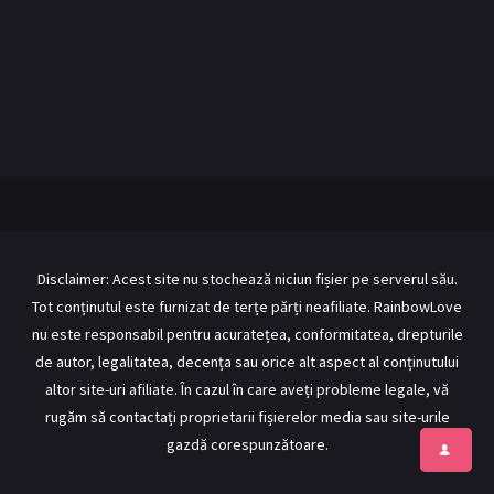
BL Japonia
BL Taiwan
Bromance / BL China
BL Vietnam
BL Philipine
Cupluri Mixte
LGBTQ+ NON-ASIA
RECOMANDĂRI PROIECTE
ALĂTURĂ-TE
Disclaimer: Acest site nu stochează niciun fișier pe serverul său.
Tot conținutul este furnizat de terțe părți neafiliate. RainbowLove
Înregistrează-te
Autentificare
nu este responsabil pentru acuratețea, conformitatea, drepturile
Contul meu
Ieși
de autor, legalitatea, decența sau orice alt aspect al conținutului
altor site-uri afiliate. În cazul în care aveți probleme legale, vă
rugăm să contactați proprietarii fișierelor media sau site-urile
gazdă corespunzătoare.