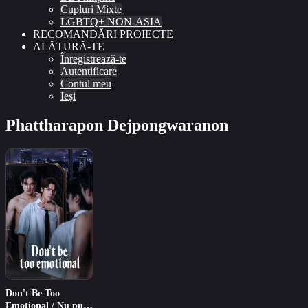
Cupluri Mixte
LGBTQ+ NON-ASIA
RECOMANDĂRI PROIECTE
ALĂTURĂ-TE
Înregistrează-te
Autentificare
Contul meu
Ieși
Phattharapon Dejpongwaranon
Don't Be Too
Emotional / Nu pune