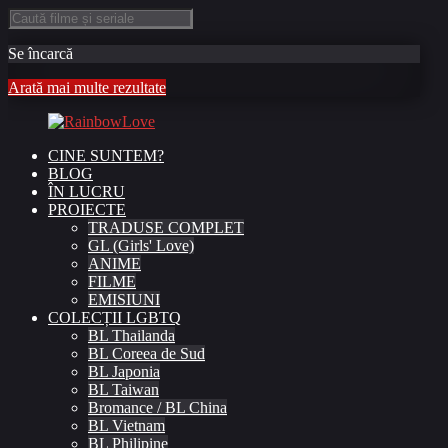
Se încarcă
Arată mai multe rezultate
CINE SUNTEM?
BLOG
ÎN LUCRU
PROIECTE
TRADUSE COMPLET
GL (Girls' Love)
ANIME
FILME
EMISIUNI
COLECȚII LGBTQ
BL Thailanda
BL Coreea de Sud
BL Japonia
BL Taiwan
Bromance / BL China
BL Vietnam
BL Philipine