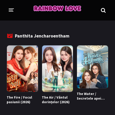
CINE SUNTEM?
BLOG
Panthita Jencharoentham
ÎN LUCRU
PROIECTE
TRADUSE COMPLET
GL (Girls' Love)
ANIME
FILME
EMISIUNI
The Water /
The Fire / Focul
The Air / Vântul
Secretele apei
COLECȚII LGBTQ
pasiunii (2026)
dorințelor (2026)
(2026)
BL Thailanda
BL Coreea de Sud