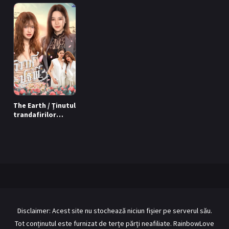
BL Japonia
BL Taiwan
Bromance / BL China
BL Vietnam
BL Philipine
Cupluri Mixte
LGBTQ+ NON-ASIA
RECOMANDĂRI PROIECTE
The Earth / Ținutul
trandafirilor
ALĂTURĂ-TE
(2026)
Înregistrează-te
Autentificare
Contul meu
Ieși
Disclaimer: Acest site nu stochează niciun fișier pe serverul său.
Tot conținutul este furnizat de terțe părți neafiliate. RainbowLove