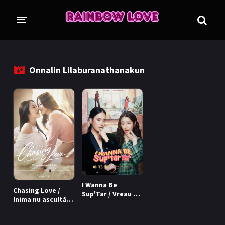
CINE SUNTEM?
BLOG
Onnalin Lilaburanathanakun
ÎN LUCRU
PROIECTE
TRADUSE COMPLET
GL (Girls' Love)
ANIME
FILME
EMISIUNI
I Wanna Be
Chasing Love /
COLECȚII LGBTQ
Sup'Tar / Vreau să
Inima nu ascultă
fiu supervedetă
(2026)
(2026)
BL Thailanda
BL Coreea de Sud