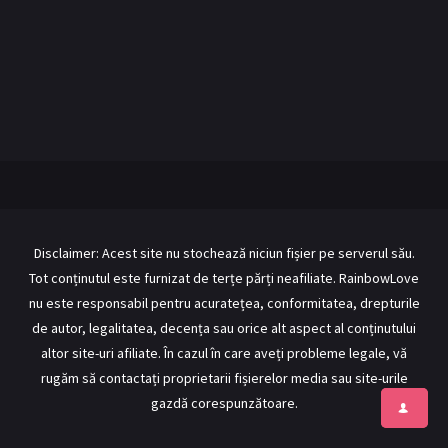
BL Japonia
BL Taiwan
Bromance / BL China
BL Vietnam
BL Philipine
Cupluri Mixte
LGBTQ+ NON-ASIA
RECOMANDĂRI PROIECTE
ALĂTURĂ-TE
Disclaimer: Acest site nu stochează niciun fișier pe serverul său.
Tot conținutul este furnizat de terțe părți neafiliate. RainbowLove
Înregistrează-te
Autentificare
nu este responsabil pentru acuratețea, conformitatea, drepturile
Contul meu
Ieși
de autor, legalitatea, decența sau orice alt aspect al conținutului
altor site-uri afiliate. În cazul în care aveți probleme legale, vă
rugăm să contactați proprietarii fișierelor media sau site-urile
gazdă corespunzătoare.