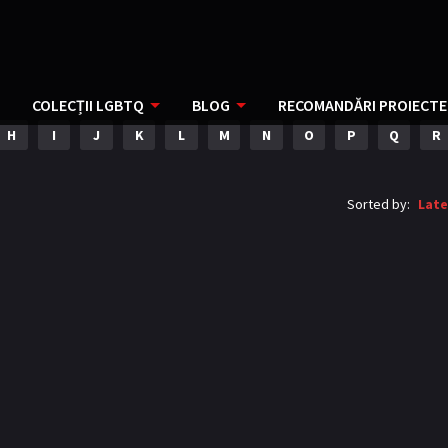
COLECȚII LGBTQ
BLOG
RECOMANDĂRI PROIECTE
H
I
J
K
L
M
N
O
P
Q
R
Sorted by:
Late