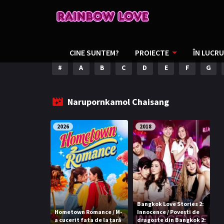
CINE SUNTEM?
PROIECTE
ÎN LUCRU
#
A
B
C
D
E
F
G
Narupornkamol Chaisang
2026
2018
Bangkok Love Stories 2:
Hometown Romance / M-
Innocence / Povești de
a cucerit fata de la țară
dragoste din Bangkok 2: