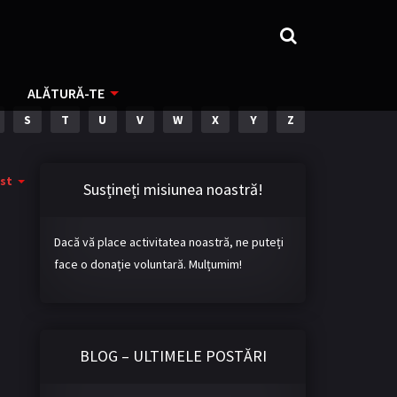
ALĂTURĂ-TE
S
T
U
V
W
X
Y
Z
st
Susțineți misiunea noastră!
Dacă vă place activitatea noastră, ne puteți
face o donație voluntară. Mulțumim!
BLOG – ULTIMELE POSTĂRI