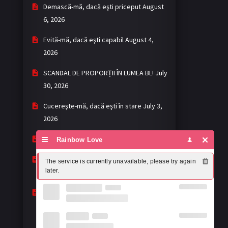
Demască-mă, dacă eşti priceput
August
6, 2026
Evită-mă, dacă eşti capabil
August 4,
2026
SCANDAL DE PROPORȚII ÎN LUMEA BL!
July
30, 2026
Cucereşte-mă, dacă eşti în stare
July 3,
2026
Khemjira - Mantra
May 2, 2026
Rainbow Love
My romance scammer: fără așteptări,
The service is currently unavailable, please try again 
later.
dar cu surprize
April 22, 2026
Mandee Work: prea buni ca să-i ignori,
prea imperfecți ca să-i lauzi complet
April 19, 2026