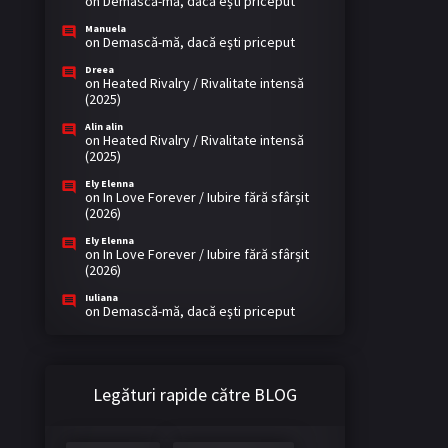
on
Demască-mă, dacă eşti priceput
Manuela
on
Demască-mă, dacă eşti priceput
Dreea
on
Heated Rivalry / Rivalitate intensă
(2025)
Alin alin
on
Heated Rivalry / Rivalitate intensă
(2025)
Ely Elenna
on
In Love Forever / Iubire fără sfârșit
(2026)
Ely Elenna
on
In Love Forever / Iubire fără sfârșit
(2026)
Iuliana
on
Demască-mă, dacă eşti priceput
Legături rapide către BLOG