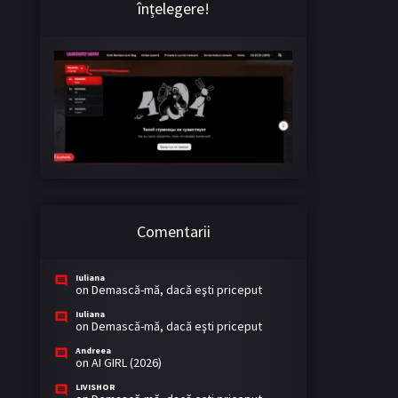
înțelegere!
Comentarii
Iuliana
on
Demască-mă, dacă eşti priceput
Iuliana
on
Demască-mă, dacă eşti priceput
Andreea
on
AI GIRL (2026)
LIVISHOR