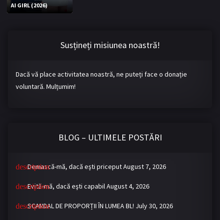
AI GIRL (2026)
Bromance / BL China
BL Vietnam
BL Philipine
Cupluri Mixte
Susțineți misiunea noastră!
LGBTQ+ NON-ASIA
Dacă vă place activitatea noastră, ne puteți face o donație
BLOG
voluntară. Mulțumim!
Articole
Cărți traduse
Muzică
BLOG – ULTIMELE POSTĂRI
RECOMANDĂRI PROIECTE
ALĂTURĂ-TE
Demască-mă, dacă eşti priceput
August 7, 2026
Înregistrează-te
Autentificare
Evită-mă, dacă eşti capabil
August 4, 2026
Contul meu
Ieși
SCANDAL DE PROPORȚII ÎN LUMEA BL!
July 30, 2026