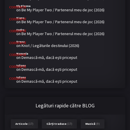
Ely Elenna
on
Be My Player Two / Partenerul meu de joc (2026)
Diana
on
Be My Player Two / Partenerul meu de joc (2026)
Andra
on
Be My Player Two / Partenerul meu de joc (2026)
Dreea
on
Knot / Legăturile destinului (2026)
Manuela
on
Demască-mă, dacă eşti priceput
Iuliana
on
Demască-mă, dacă eşti priceput
Iuliana
on
Demască-mă, dacă eşti priceput
Legături rapide către BLOG
Articole
(17)
Cărți traduse
(17)
Muzică
(9)