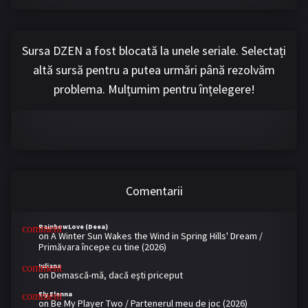
Sursa DZEN a fost blocată la unele seriale. Selectați
altă sursă pentru a putea urmări până rezolvăm
problema. Mulțumim pentru înțelegere!
Comentarii
RainbowLove (Deea)
on
A Winter Sun Wakes the Wind in Spring Hills' Dream /
Primăvara începe cu tine (2026)
Iuliana
on
Demască-mă, dacă eşti priceput
Ely Elenna
on
Be My Player Two / Partenerul meu de joc (2026)