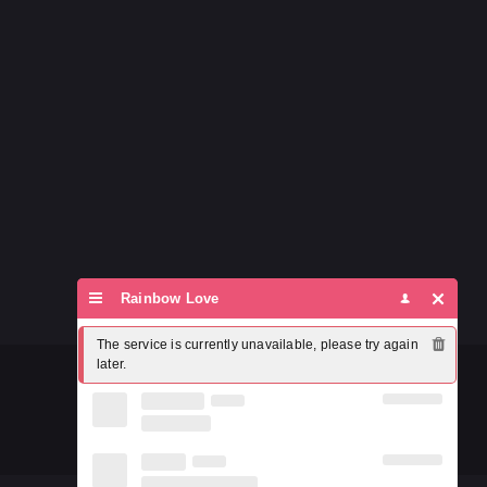
Rainbow Love
The service is currently unavailable, please try again 
later.