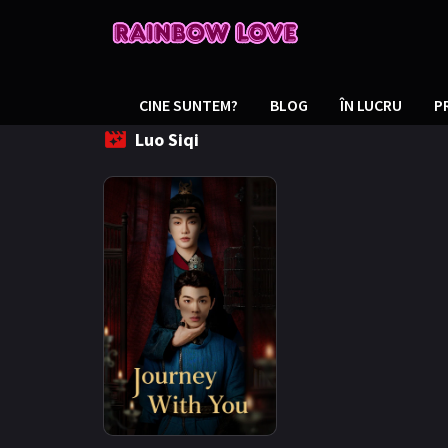
CINE SUNTEM?
BLOG
ÎN LUCRU
P
Luo Siqi