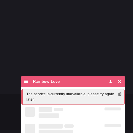
Rainbow Love
The service is currently unavailable, please try again 
later.