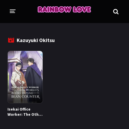
CINE SUNTEM?
BLOG
Kazuyuki Okitsu
ÎN LUCRU
PROIECTE
TRADUSE COMPLET
GL (Girls' Love)
ANIME
FILME
EMISIUNI
Isekai Office
COLECȚII LGBTQ
Worker: The Other
World's Books
BL Thailanda
BL Coreea de Sud
Depend on the