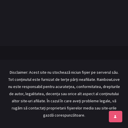
Bean Counter /
Contabil într-o
BL Japonia
BL Taiwan
altă lume (2026)
Bromance / BL China
BL Vietnam
BL Philipine
Cupluri Mixte
LGBTQ+ NON-ASIA
RECOMANDĂRI PROIECTE
ALĂTURĂ-TE
Disclaimer: Acest site nu stochează niciun fișier pe serverul său.
Tot conținutul este furnizat de terțe părți neafiliate. RainbowLove
Înregistrează-te
Autentificare
nu este responsabil pentru acuratețea, conformitatea, drepturile
Contul meu
Ieși
de autor, legalitatea, decența sau orice alt aspect al conținutului
altor site-uri afiliate. În cazul în care aveți probleme legale, vă
rugăm să contactați proprietarii fișierelor media sau site-urile
gazdă corespunzătoare.