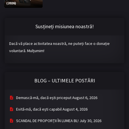
(2026)
Bromance / BL China
BL Vietnam
BL Philipine
Cupluri Mixte
Susțineți misiunea noastră!
LGBTQ+ NON-ASIA
Dacă vă place activitatea noastră, ne puteți face o donație
BLOG
voluntară. Mulțumim!
Articole
Cărți traduse
Muzică
BLOG – ULTIMELE POSTĂRI
RECOMANDĂRI PROIECTE
ALĂTURĂ-TE
Demască-mă, dacă eşti priceput
August 6, 2026
Înregistrează-te
Autentificare
Evită-mă, dacă eşti capabil
August 4, 2026
Contul meu
Ieși
SCANDAL DE PROPORȚII ÎN LUMEA BL!
July 30, 2026