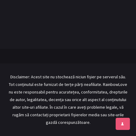
BL Japonia
BL Taiwan
Bromance / BL China
BL Vietnam
BL Philipine
Cupluri Mixte
LGBTQ+ NON-ASIA
RECOMANDĂRI PROIECTE
ALĂTURĂ-TE
Disclaimer: Acest site nu stochează niciun fișier pe serverul său.
Tot conținutul este furnizat de terțe părți neafiliate. RainbowLove
Înregistrează-te
Autentificare
nu este responsabil pentru acuratețea, conformitatea, drepturile
Contul meu
Ieși
de autor, legalitatea, decența sau orice alt aspect al conținutului
altor site-uri afiliate. În cazul în care aveți probleme legale, vă
rugăm să contactați proprietarii fișierelor media sau site-urile
gazdă corespunzătoare.