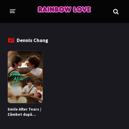
CINE SUNTEM?
BLOG
Dennis Chang
ÎN LUCRU
PROIECTE
TRADUSE COMPLET
GL (Girls' Love)
ANIME
FILME
EMISIUNI
Smile After Tears /
COLECȚII LGBTQ
Zâmbet după
lacrimi (2026)
BL Thailanda
BL Coreea de Sud