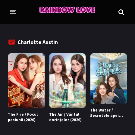
CINE SUNTEM?
BLOG
Charlotte Austin
ÎN LUCRU
PROIECTE
TRADUSE COMPLET
GL (Girls' Love)
ANIME
FILME
EMISIUNI
The Water /
The Fire / Focul
The Air / Vântul
Secretele apei
COLECȚII LGBTQ
pasiunii (2026)
dorințelor (2026)
(2026)
BL Thailanda
BL Coreea de Sud