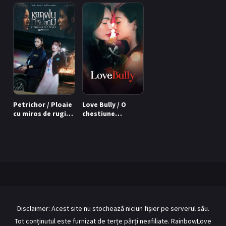
BL Japonia
BL Taiwan
Bromance / BL China
BL Vietnam
BL Philipine
Cupluri Mixte
LGBTQ+ NON-ASIA
RECOMANDĂRI PROIECTE
Petrichor / Ploaie
Love Bully / O
cu miros de rugină
chestiune
ALĂTURĂ-TE
(2024)
fierbinte (2024)
Înregistrează-te
Autentificare
Contul meu
Ieși
Disclaimer: Acest site nu stochează niciun fișier pe serverul său.
Tot conținutul este furnizat de terțe părți neafiliate. RainbowLove