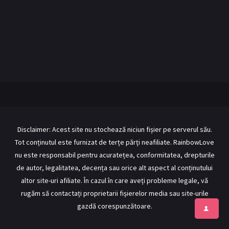
BL Japonia
BL Taiwan
Bromance / BL China
BL Vietnam
BL Philipine
Cupluri Mixte
LGBTQ+ NON-ASIA
RECOMANDĂRI PROIECTE
ALĂTURĂ-TE
Disclaimer: Acest site nu stochează niciun fișier pe serverul său.
Tot conținutul este furnizat de terțe părți neafiliate. RainbowLove
Înregistrează-te
Autentificare
nu este responsabil pentru acuratețea, conformitatea, drepturile
Contul meu
Ieși
de autor, legalitatea, decența sau orice alt aspect al conținutului
altor site-uri afiliate. În cazul în care aveți probleme legale, vă
rugăm să contactați proprietarii fișierelor media sau site-urile
gazdă corespunzătoare.