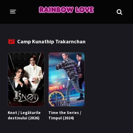
CINE SUNTEM?
BLOG
Camp Kunathip Trakarnchan
ÎN LUCRU
PROIECTE
TRADUSE COMPLET
GL (Girls' Love)
ANIME
FILME
EMISIUNI
Knot / Legăturile
Time the Series /
COLECȚII LGBTQ
destinului (2026)
Timpul (2024)
BL Thailanda
BL Coreea de Sud