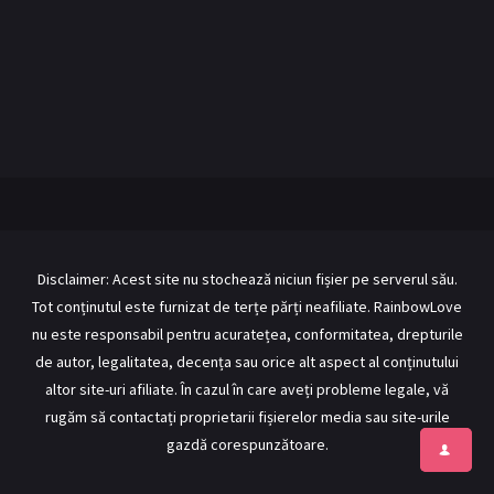
BL Japonia
BL Taiwan
Bromance / BL China
BL Vietnam
BL Philipine
Cupluri Mixte
LGBTQ+ NON-ASIA
RECOMANDĂRI PROIECTE
ALĂTURĂ-TE
Disclaimer: Acest site nu stochează niciun fișier pe serverul său.
Tot conținutul este furnizat de terțe părți neafiliate. RainbowLove
Înregistrează-te
Autentificare
nu este responsabil pentru acuratețea, conformitatea, drepturile
Contul meu
Ieși
de autor, legalitatea, decența sau orice alt aspect al conținutului
altor site-uri afiliate. În cazul în care aveți probleme legale, vă
rugăm să contactați proprietarii fișierelor media sau site-urile
gazdă corespunzătoare.