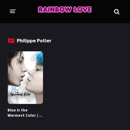
CINE SUNTEM?
BLOG
Philippe Potier
ÎN LUCRU
PROIECTE
TRADUSE COMPLET
GL (Girls' Love)
ANIME
FILME
EMISIUNI
Blue Is the
COLECȚII LGBTQ
Warmest Color /
Viața lui Adèle
BL Thailanda
BL Coreea de Sud
(2013)