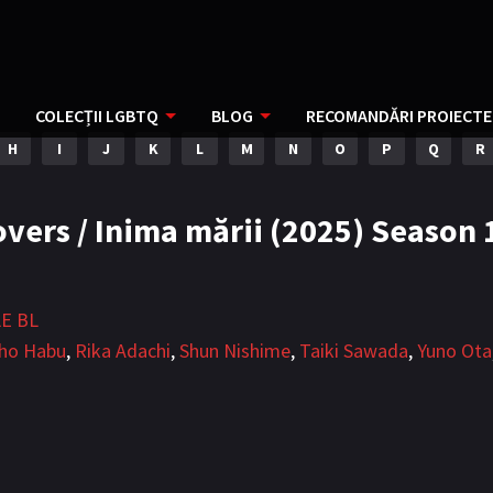
COLECȚII LGBTQ
BLOG
RECOMANDĂRI PROIECTE
H
I
J
K
L
M
N
O
P
Q
R
vers / Inima mării (2025) Season 
E BL
ho Habu
,
Rika Adachi
,
Shun Nishime
,
Taiki Sawada
,
Yuno Ota