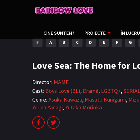
CINE SUNTEM?
PROIECTE
ÎN LUCRU
#
A
B
C
D
E
F
G
Love Sea: The Home for Lo
Director:
MAME
Cast:
Boys Love (BL)
,
Dramă
,
LGBTQ+
,
SERIAL
Genre:
Asuka Kawazu
,
Masato Kunigami
,
Mizu
Yurina Yanagi
,
Yutaka Morioka