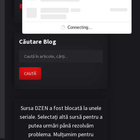
The Masked Hearts - Floarea eternă a
nopții
April 13, 2026
Connecting...
Căutare Blog
CAUTĂ
Sursa DZEN a fost blocată la unele
seriale. Selectați altă sursă pentru a
putea urmări până rezolvăm
problema. Mulțumim pentru