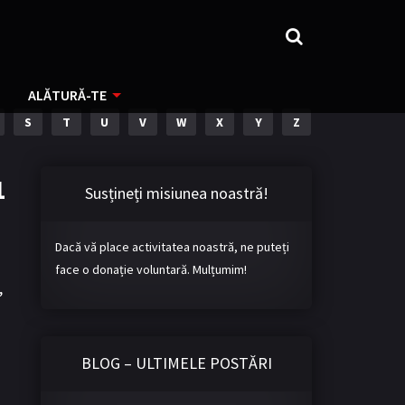
ALĂTURĂ-TE
S
T
U
V
W
X
Y
Z
1
Susțineți misiunea noastră!
Dacă vă place activitatea noastră, ne puteți
face o donație voluntară. Mulțumim!
,
BLOG – ULTIMELE POSTĂRI