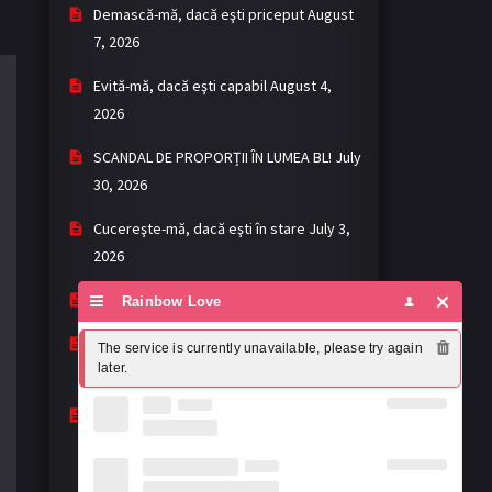
Demască-mă, dacă eşti priceput
August
7, 2026
Evită-mă, dacă eşti capabil
August 4,
2026
SCANDAL DE PROPORȚII ÎN LUMEA BL!
July
30, 2026
Cucereşte-mă, dacă eşti în stare
July 3,
2026
Khemjira - Mantra
May 2, 2026
Rainbow Love
My romance scammer: fără așteptări,
The service is currently unavailable, please try again 
later.
dar cu surprize
April 22, 2026
Mandee Work: prea buni ca să-i ignori,
prea imperfecți ca să-i lauzi complet
April 19, 2026