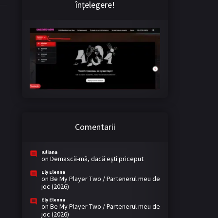
înțelegere!
Comentarii
Iuliana
on
Demască-mă, dacă eşti priceput
Ely Elenna
on
Be My Player Two / Partenerul meu de
joc (2026)
Ely Elenna
on
Be My Player Two / Partenerul meu de
joc (2026)