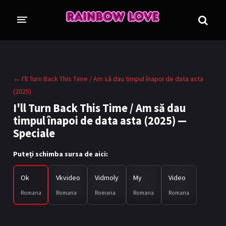
CINE SUNTEM?
BLOG
← I'll Turn Back This Time / Am să dau timpul înapoi de data asta
ÎN LUCRU
(2025)
I'll Turn Back This Time / Am să dau
PROIECTE
timpul înapoi de data asta (2025) —
TRADUSE COMPLET
GL (Girls' Love)
Speciale
ANIME
FILME
Puteți schimba sursa de aici:
EMISIUNI
Ok
Vkvideo
Vidmoly
My
Video
Romana
Romana
Romana
Romana
Romana
COLECȚII LGBTQ
BL Thailanda
BL Coreea de Sud