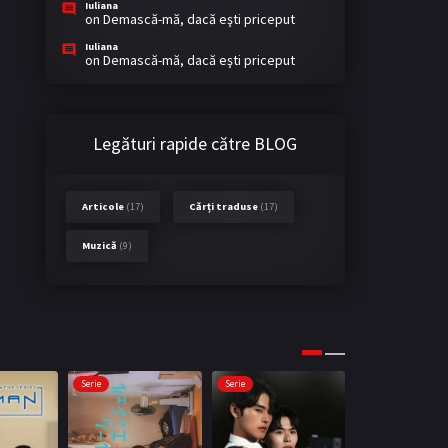
Iuliana
on
Demască-mă, dacă eşti priceput
Iuliana
on
Demască-mă, dacă eşti priceput
Legături rapide către BLOG
Articole
(17)
Cărți traduse
(17)
Muzică
(9)
Serie
Serie
Serie