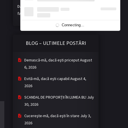
Dacă vă place activitatea noastră, ne puteți
face o donație voluntară. Mulțumim!
Connecting...
BLOG – ULTIMELE POSTĂRI
Demască-mă, dacă eşti priceput
August
6, 2026
Evită-mă, dacă eşti capabil
August 4,
2026
SCANDAL DE PROPORȚII ÎN LUMEA BL!
July
30, 2026
Cucereşte-mă, dacă eşti în stare
July 3,
2026