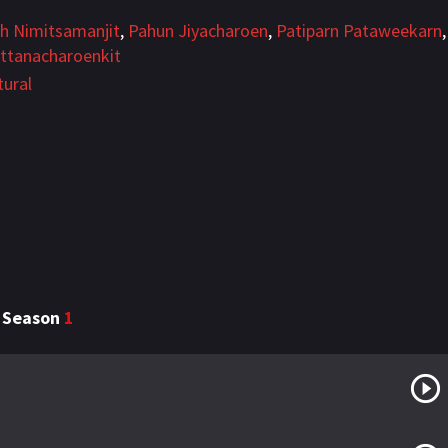
th Nimitsamanjit
,
Pahun Jiyacharoen
,
Patiparn Pataweekarn
,
ttanacharoenkit
tural
- Season
1