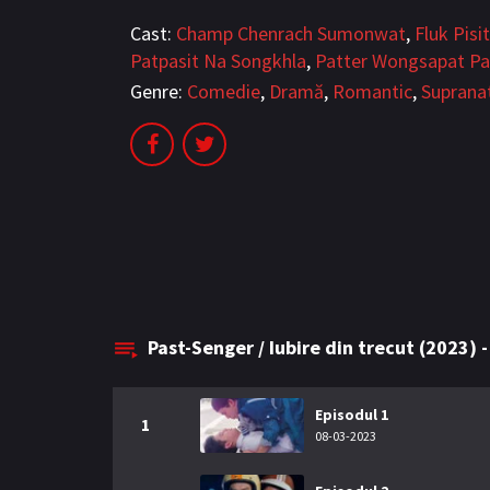
Cast:
Champ Chenrach Sumonwat
,
Fluk Pisi
Patpasit Na Songkhla
,
Patter Wongsapat Pa
Genre:
Comedie
,
Dramă
,
Romantic
,
Suprana
Past-Senger / Iubire din trecut (2023) 
Episodul 1
1
08-03-2023