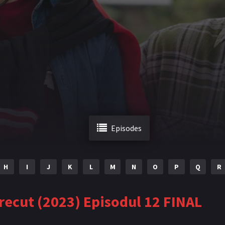
Episodes
H
I
J
K
L
M
N
O
P
Q
R
trecut (2023) Episodul 12 FINAL