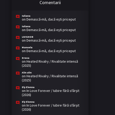
Comentarii
Iuliana
on
Demască-mă, dacă eşti priceput
Iuliana
on
Demască-mă, dacă eşti priceput
LIVISHOR
on
Demască-mă, dacă eşti priceput
Manuela
on
Demască-mă, dacă eşti priceput
Dreea
on
Heated Rivalry / Rivalitate intensă
(2025)
Alin alin
on
Heated Rivalry / Rivalitate intensă
(2025)
Ely Elenna
on
In Love Forever / Iubire fără sfârșit
(2026)
Ely Elenna
on
In Love Forever / Iubire fără sfârșit
(2026)