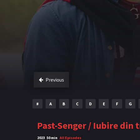
Previous
#
A
B
C
D
E
F
G
Past-Senger / Iubire din 
2023
50 min
All Episodes