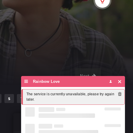
Next
Rainbow Love
The service is currently unavailable, please try again 
S
T
U
V
W
X
Y
Z
later.
Susțineți misiunea noastră!